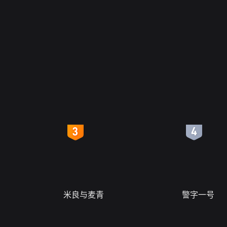
4
5
米良与麦青
警字一号