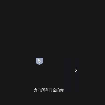
6
7
奔向所有时空的你
进错门的