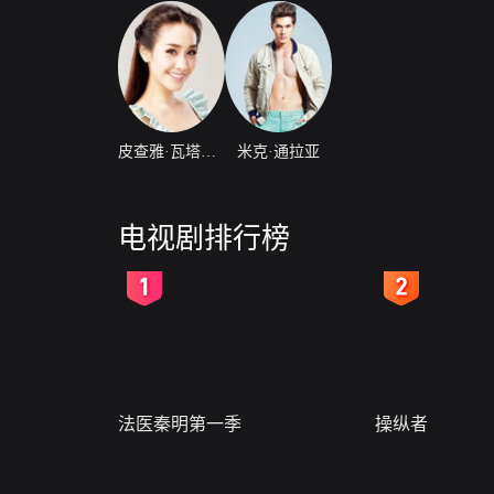
皮查雅·瓦塔那蒙迪里
米克·通拉亚
电视剧排行榜
2
3
法医秦明第一季
操纵者