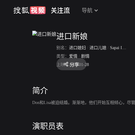
导航
进口新娘
别名：
进口媳妇
/
进口儿媳
/
Sapai Import
类型：
爱情
/
剧情
分享
上映：
2020-01-28
简介
Don和Lisa被迫结婚。渐渐地，他们开始互相倾心，
演职员表