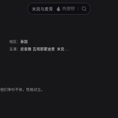
地区：
泰国
主演：
皮查雅·瓦塔那蒙迪里
米克·通拉亚
尽管他们争吵不休，性格对立。