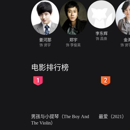
李东辉
饰 昌焕
姜河那
郑宇
金
饰 贤宇
饰 李俊英
饰 贤
电影排行榜
2
3
男孩与小提琴（The Boy And
最爱（2021）
The Violin）