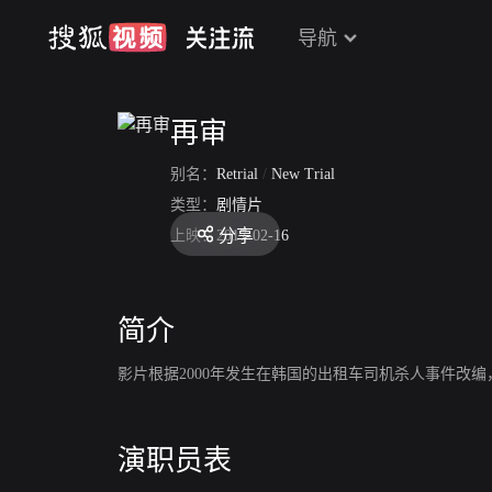
导航
再审
别名：
Retrial
/
New Trial
类型：
剧情片
分享
上映：
2017-02-16
简介
影片根据2000年发生在韩国的出租车司机杀人事件改
演职员表