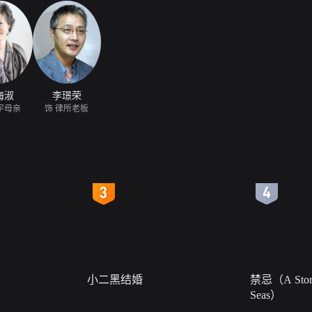
海淑
李璟荣
宇母亲
饰 律所老板
4
5
小二黑结婚
禁忌（A Story
Seas）