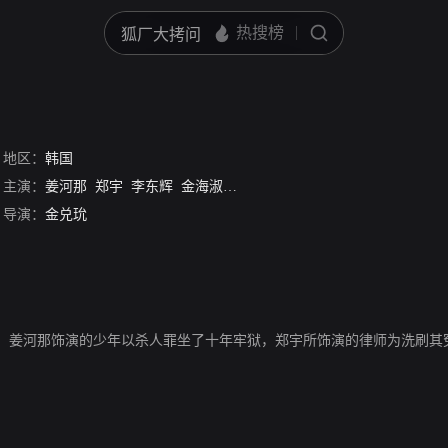
地区：
韩国
主演：
姜河那
郑宇
李东辉
金海淑
李璟荣
导演：
金兑玧
编，姜河那饰演的少年以杀人罪坐了十年牢狱，郑宇所饰演的律师为洗刷其