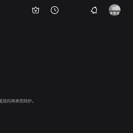
冤屈的再审而辩护。