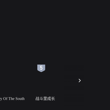
6
7
 Of The South
战斗里成长
私人女教