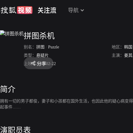
导航
拼图杀机
别名：
拼图
/
Puzzle
地区：
韩国
类型：
悬疑片
主演：
姜其
分享
上映：
2018-02-22
简介
拥有一切的男子都俊，妻子和小孩都在国外生活，也因此他的疑心病变得
起事件……
演职员表