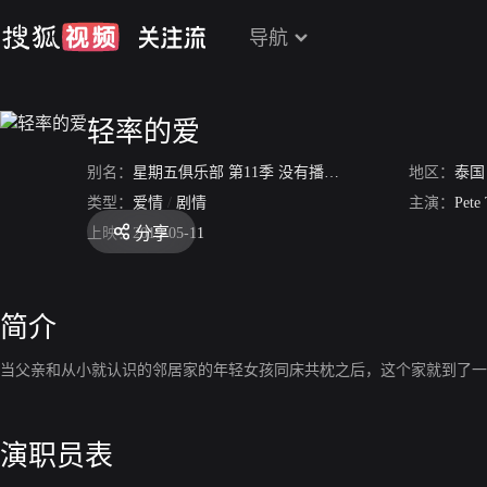
导航
轻率的爱
别名：
星期五俱乐部 第11季 没有播出的爱 之 轻率的爱
地区：
泰国
/
鲁
类型：
爱情
/
剧情
主演：
Pete
分享
上映：
2019-05-11
简介
当父亲和从小就认识的邻居家的年轻女孩同床共枕之后，这个家就到了一
演职员表