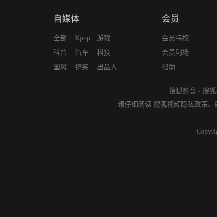
自媒体
会员
全部
Kpop
游戏
会员特权
科普
汽车
科技
会员剧场
国风
搞笑
出品人
帮助
搜狐影音
-
搜狐
请仔细阅读
搜狐视频隐私政策
、
Copyri