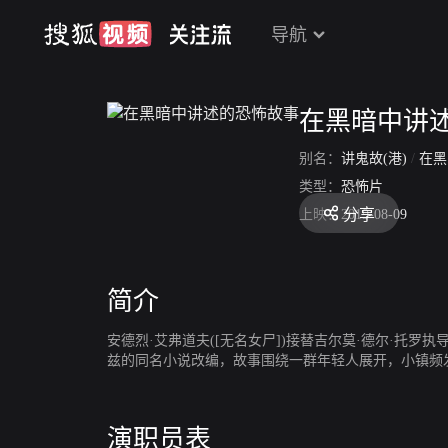
导航
在黑暗中讲
别名：
讲鬼故(港)
/
在黑暗
类型：
恐怖片
分享
上映：
2019-08-09
简介
安德烈·艾弗道夫([无名女尸])接替吉尔莫·德尔·托罗
兹的同名小说改编，故事围绕一群年轻人展开，小镇频
演职员表