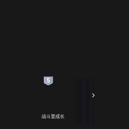
6
7
战斗里成长
蝎尾谋杀案（L
scorpione