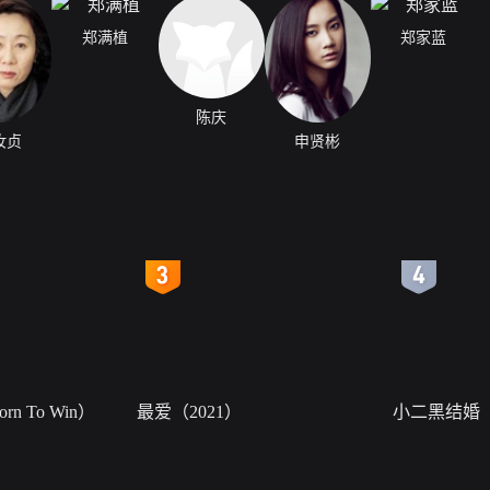
郑满植
郑家蓝
陈庆
汝贞
申贤彬
4
5
n To Win）
最爱（2021）
小二黑结婚