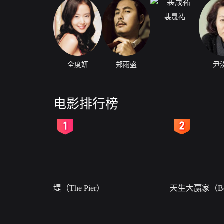
裴晟祐
全度妍
郑雨盛
尹
电影排行榜
2
3
堤（The Pier）
天生大赢家（Bor