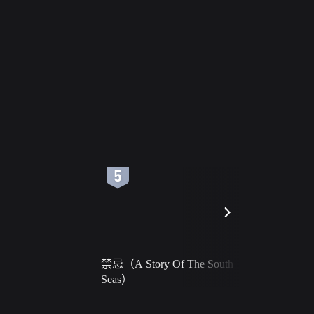
6
7
禁忌（A Story Of The South
火球（Ball 
Seas）