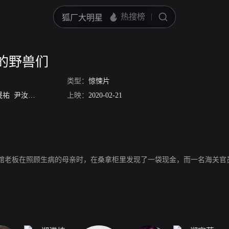
的野兽们
类型：
惊悚片
晟祐
尹汝贞
郑满植
陈庆
上映：
申贤彬
2020-02-21
郑家蓝
馆老板在照顾生病的母亲时，在桑拿柜里发现了一袋现金，而一名海关官