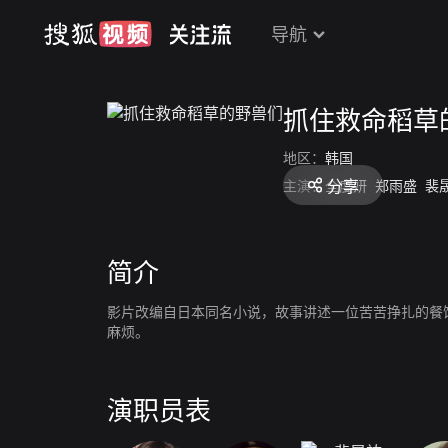
导航
抓住救命稻草
地区：
韩国
分享
主演：
全度妍
郑雨盛
裴
简介
影片改编自日本同名小说，故事讲述一位苦苦挣扎的餐
麻烦。
演职员表