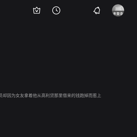
员却因为女友拿着他从高利贷那里借来的钱跑掉而惹上