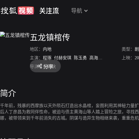
导航
五龙镇棺传
地区：
内地
类型：
剧
主演：
程琢
付赫安琪
陈玉勇
高海龙
王佳希
上映：
20
分享
导演：
刘轩狄
简介
千年前，残暴的西摩族以天外陨石打造出水晶棺，妄图利用其神秘力量扩
后人丁彦昌为救同伴性命，被迫与债主黄海山等人踏上冒险之旅，寻找西
娜，被带领来到千年前消失的古城。阴谋与诡异生物相继来袭，重重危机
分离，丁彦昌离开异时空，与同伴回到现实世界。