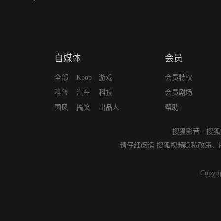
自媒体
会员
全部
Kpop
游戏
会员特权
科普
汽车
科技
会员剧场
国风
搞笑
出品人
帮助
搜狐影音
-
搜狐
请仔细阅读
搜狐视频隐私政策
、
Copyri