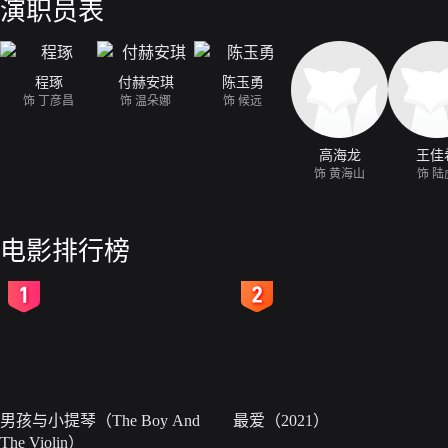
演职员表
程琢
付赫安琪
陈玉勇
饰 丁彦昌
饰 温朵娜
饰 候远
高海龙
王佳
饰 黄海山
饰 陆
电影排行榜
2
3
男孩与小提琴（The Boy And
最爱（2021）
The Violin）