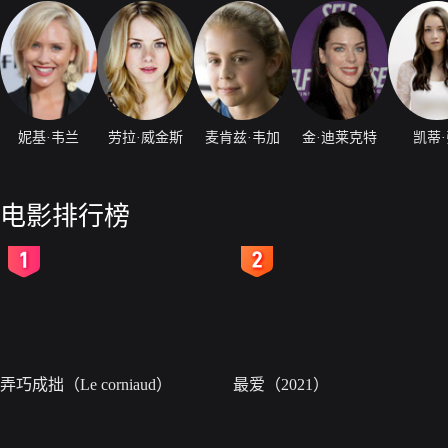
妮基·韦兰
劳拉·威金斯
麦肯兹·韦加
金·迪莱克特
凯蒂
电影排行榜
2
3
弄巧成拙（Le corniaud）
最爱（2021）