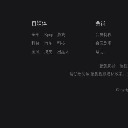
自媒体
会员
全部
Kpop
游戏
会员特权
科普
汽车
科技
会员剧场
国风
搞笑
出品人
帮助
搜狐影音
-
搜狐
请仔细阅读
搜狐视频隐私政策
、
Copyri