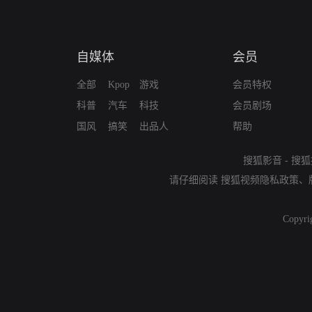
自媒体
会员
全部
Kpop
游戏
会员特权
科普
汽车
科技
会员剧场
国风
搞笑
出品人
帮助
搜狐影音
-
搜狐
请仔细阅读
搜狐视频隐私政策
、
Copyri