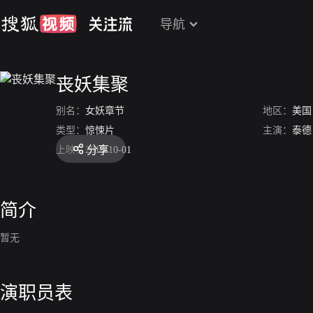
导航
丧妖集聚
别名：
女妖章节
地区：
美国
类型：
惊悚片
主演：
泰德
分享
上映：
2013-10-01
简介
暂无
演职员表