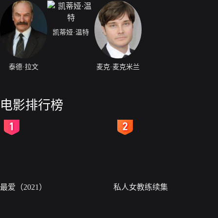
凯蒂娅·温特
泰德·拉文
麦克·麦克米兰
电影排行榜
2
3
最爱（2021）
私人女教练续集