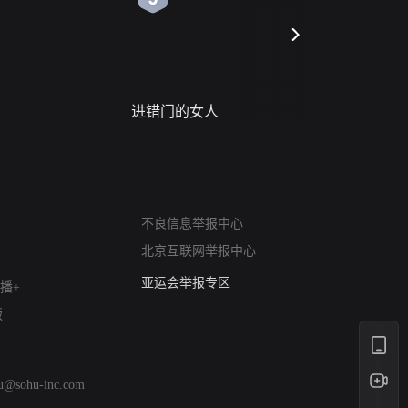
进错门的女人
请君入梦
网络暴力有害信息举报
不良信息举报中心
12318 文化市场举报
北京互联网举报中心
算法推荐专项举报
亚运会举报专区
播+
涉历史虚无举报
版
网络谣言信息专项
涉政举报入口
涉未成年人举报
hu@sohu-inc.com
清朗自媒体乱象举报