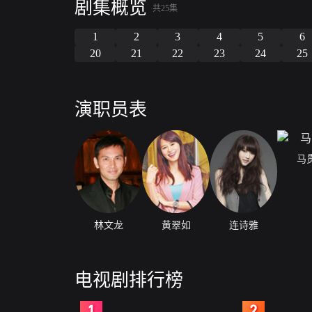
剧集概览
共25集
1
2
3
4
5
6
20
21
22
23
24
25
演职员表
马
林文龙
黄翠如
连诗雅
电视剧排行榜
2
3