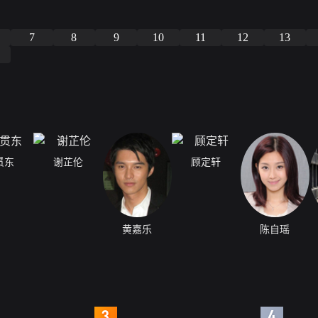
7
8
9
10
11
12
13
贯东
谢芷伦
顾定轩
黄嘉乐
陈自瑶
4
5