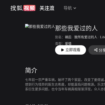
导航
那些我爱过的人
别名：
祸后
/
致所有爱过的人
/
Life After D
类型：
爱情
立即观看
分
上映：
2020-06-08
简介
七年前一宗严重车祸，破坏了两个家庭，改变了姜煜诚
想到行为怪异的医生古希晨，却能直捣问题根源。乐汶
系衍生更多问题，也令当年车祸真相渐渐浮现，众人亦