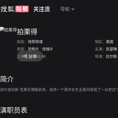
导航
拍栗得
别名：
快照惊魂
地区：
美国
类型：
恐怖片
/
惊悚片
主演：
凯瑟琳
分享
上映：
2019-01-10
导演：
拉尔斯
简介
该片由拉斯·克莱夫博格执导，讲述一个高中女生无意间发现了一台老式
演职员表