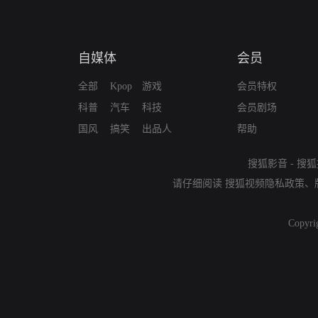
自媒体
会员
全部
Kpop
游戏
会员特权
科普
汽车
科技
会员剧场
国风
搞笑
出品人
帮助
搜狐影音
-
搜狐
请仔细阅读
搜狐视频隐私政策
、
Copyri