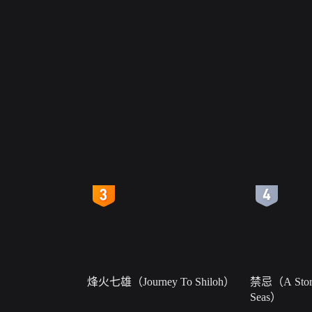
4
5
烽火七雄（Journey To Shiloh）
禁忌（A Story
Seas）