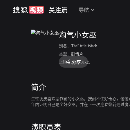
导航
淘气小女巫
别名：
TheLittle Witch
类型：
剧情片
分享
上映：
2018-01-25
简介
生性调皮喜欢恶作剧的小女巫，按耐不住好奇心，偷偷
年内证明自己是个好女巫，并在下一次迎春祭前通过魔
演职员表