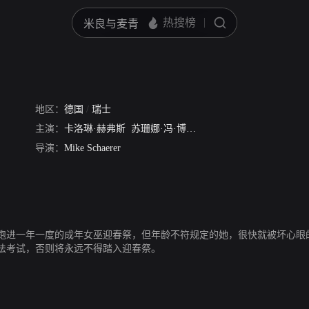
地区：
德国
/
瑞士
主演：
卡洛琳·赫弗斯
苏珊娜·冯·博尔索迪
Eveline Hall
导演：
Mike Schaerer
跑进一年一度的成年女巫迎春祭，但年龄不符规定的她，很快就被坏心眼
法考试，否则将永远不得踏入迎春祭。