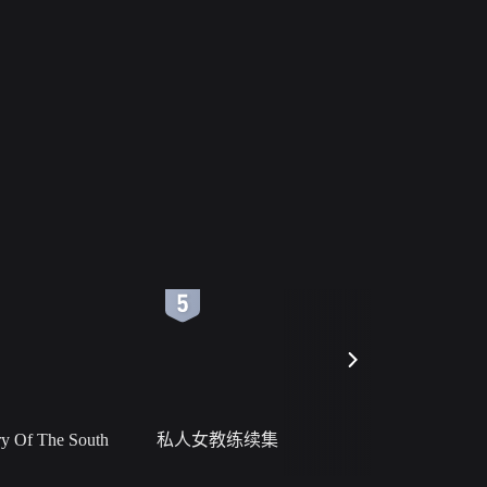
6
7
 Of The South
私人女教练续集
小二黑结