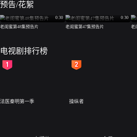
预告/花絮
0:30
0:30
老闺蜜第48集预告片
老闺蜜第47集预告片
老
电视剧排行榜
2
3
法医秦明第一季
操纵者