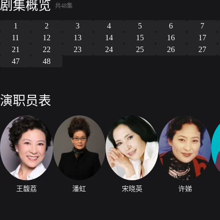
剧集概览
养老，开起一家“老年人的乌托邦”。虽由此经历种种挫折，但最终，却
共48集
手一起前往心中的圣地泸沽湖。
1
2
3
4
5
6
7
11
12
13
14
15
16
17
21
22
23
24
25
26
27
47
48
演职员表
王馥荔
潘虹
宋晓英
许娣