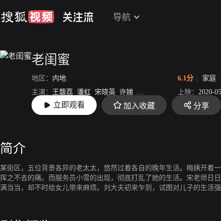
导航
老闺蜜
地区：
内地
6.1分
家庭
主演：
王馥荔
潘虹
宋晓英
许娣
吴冕
上映：
2020-0
立即观看
加入收藏
分享
导演：
乔梁
简介
某街区，五位背景各异的老太太，悠然过着各自的晚年生活。梅姨开着一
挥之不去的痛。而服务员小雪的出现，彻底打乱了她的生活。宋老师日日
满当当，却不时给女儿带来麻烦。刘大夫初来乍到，试图对儿子的生活强
是当地土著，虽衣食无忧，但儿女的婚事却成了她心头最大的难题。艾琳
只有她自己最清楚。五位老太太因一场“健康讲座”走到一起，在与骗子们
蜜”。从此，便一起相互扶持，共同乐观面对生老病死那些沉重的话题。