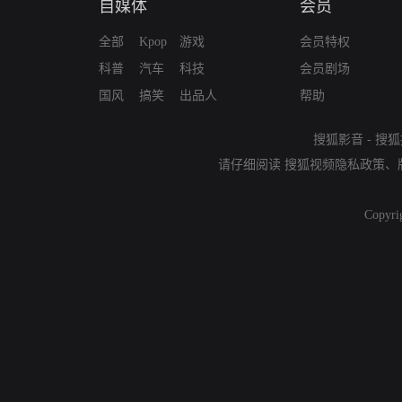
自媒体
会员
全部
Kpop
游戏
会员特权
科普
汽车
科技
会员剧场
国风
搞笑
出品人
帮助
搜狐影音
-
搜狐
请仔细阅读
搜狐视频隐私政策
、
Copyri