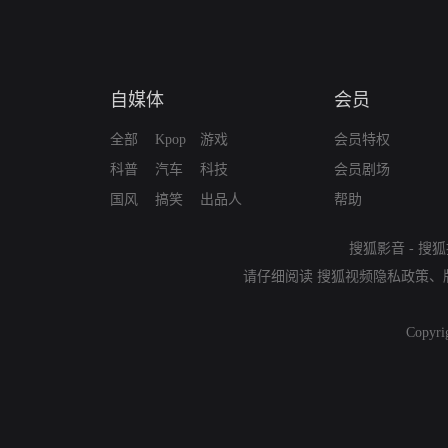
自媒体
会员
全部
Kpop
游戏
会员特权
科普
汽车
科技
会员剧场
国风
搞笑
出品人
帮助
搜狐影音
-
搜狐
请仔细阅读
搜狐视频隐私政策
、
Copyri