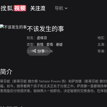
导航
不该发生的事
别名：
虚缘泪
地区
类型：
剧情
/
爱情
/
悬疑
主演
分享
上映：
1985-05-26
导演
简介
蒂芬妮（斯蒂芬妮·鲍尔斯 Stefanie Powers 饰）和萨宾娜（斯蒂芬妮
福，如今，她带着两个孩子和丈夫正处于分居之中。萨宾娜一直都保持单
里周旋应付倍感厌倦，姐妹两人一拍即合，决定秘密的交换身份。在体验
到了贩毒团伙的报复，不幸身亡。与此同时，萨宾娜渐渐爱上了自己的姐