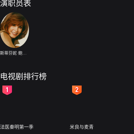
演职员表
斯蒂芬妮·鲍尔斯
电视剧排行榜
2
3
法医秦明第一季
米良与麦青