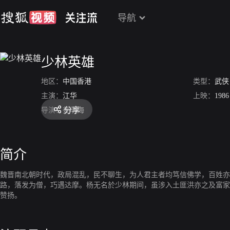
导航
少林英雄
地区：
中国香港
类型：
武侠
主演：
江华
上映：
1986
分享
导演：
姜明海
简介
魏晋南北朝时代，政局混乱，民不聊生，为人君主者均笃信佛学，百姓亦逃
路，落发为僧，巧遇达摩。杨无名於少林期间，虽涉入土匪洪亦之及富家千
赞扬。