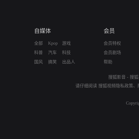
自媒体
会员
全部
Kpop
游戏
会员特权
科普
汽车
科技
会员剧场
国风
搞笑
出品人
帮助
搜狐影音
-
搜狐
请仔细阅读
搜狐视频隐私政策
、
Copyri