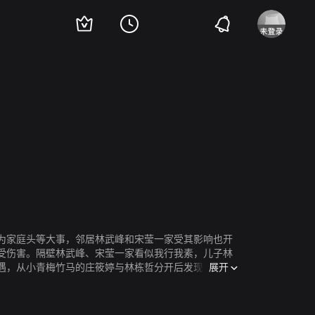
石云鹏
周洁琼
李倩
张瑞涵
李庆誉
孙思程
叶泉希
迟蓬
刘伟
刘琪
作为家庭头等大事，邻居林武峰和宋莹一家受其影响也开
受伤害。隔壁林武峰、宋莹一家看似我行我素，儿子林
展开
遇，从小青梅竹马的庄筱婷与林栋哲分开后发现对彼此