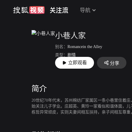
导航
小巷人家
别名：
Romancein the Alley
类型：
剧情
立即观看
分享
上映：
2024-10-28
简介
20世纪70年代末，苏州棉纺厂家属区一条小巷里住
始关注儿子学业。庄超英、黄玲一家看似和谐体面，儿
栋哲异常顽皮，实则夫妻间相互扶持，亲子间相互尊重
的心意，相约考入同一所大学，在毕业时面临家庭与现