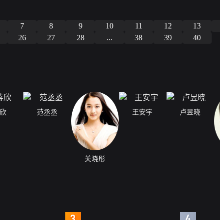
7
8
9
10
11
12
13
26
27
28
...
38
39
40
欣
范丞丞
王安宇
卢昱晓
关晓彤
4
5