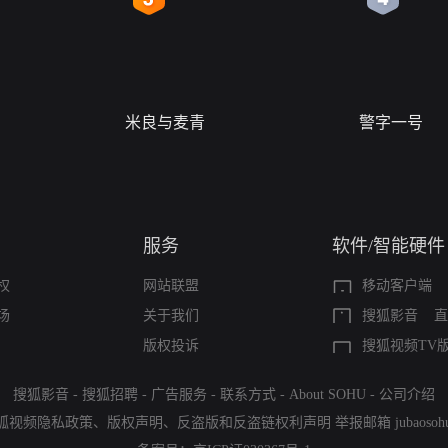
米良与麦青
警字一号
服务
软件/智能硬件
权
网站联盟
移动客户端
场
关于我们
搜狐影音
直
版权投诉
搜狐视频TV
搜狐影音
-
搜狐招聘
-
广告服务
-
联系方式
-
About SOHU
-
公司介绍
狐视频隐私政策
、
版权声明
、
反盗版和反盗链权利声明
举报邮箱
jubaoso