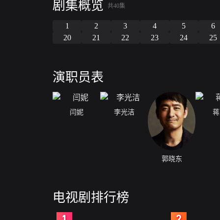
剧集概览
共40集
1
2
3
4
5
6
20
21
22
23
24
25
演职员表
闫妮
李光洁
蒋
郭晓东
电视剧排行榜
2
3