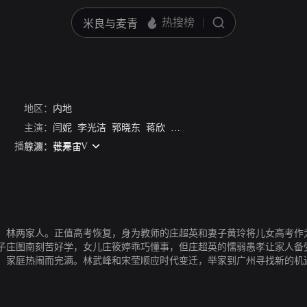
地区：
内地
主演：
闫妮
李光洁
郭晓东
蒋欣
范丞丞
关晓彤
王安宇
卢昱晓
播放源：
芒果 TV
导演：
张开宙
着庄、林两家人。正值高考恢复，身为教师的庄超英和妻子黄玲将儿女高考
子庄图南刻苦好学，女儿庄筱婷乖巧懂事，但庄超英的懦弱愚孝让家人备
，家庭热闹而完满。林武峰和宋莹顺应时代变迁，举家到广州寻找新的机
实的阻碍仍坚定地选择了对方，庄图南和李佳辗转多年后也终成眷属。