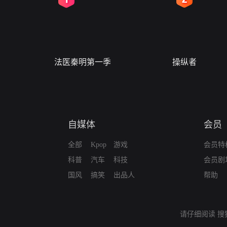
法医秦明第一季
操纵者
自媒体
会员
全部
Kpop
游戏
会员特
科普
汽车
科技
会员剧
国风
搞笑
出品人
帮助
请仔细阅读
搜