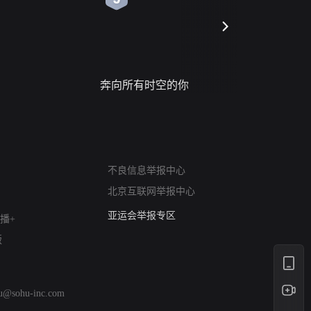
奔向所有时空的你
进错门的
网络暴力有害信息举报
不良信息举报中心
12318 文化市场举报
北京互联网举报中心
算法推荐专项举报
亚运会举报专区
播+
涉历史虚无举报
版
网络谣言信息专项
涉政举报入口
涉未成年人举报
hu@sohu-inc.com
清朗自媒体乱象举报