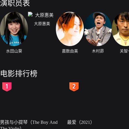
演职员表
大原惠美
水田山葵
嘉数由美
木村昴
关智
电影排行榜
2
3
男孩与小提琴（The Boy And
最爱（2021）
The Violin）