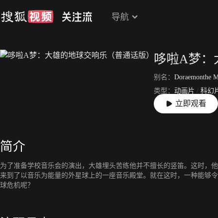
导航
哆啦A梦：
别名：
Doraemonthe Movie: No
类型：
动画片
/
科幻
立即观看
上映：
2024-05-31
简介
为了准备学校音乐会的演出，大雄埋头苦练他并不擅长的竖笛。这时，他
来到了以音乐为能量的外星球上的一座音乐殿堂。就在这时，一种能够令
球危机呢？