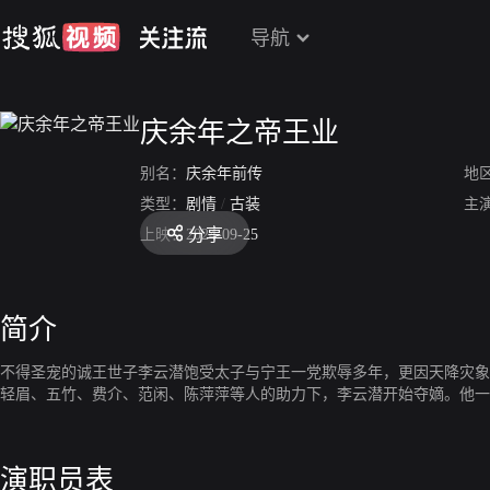
导航
庆余年之帝王业
别名：
庆余年前传
地
类型：
剧情
/
古装
主
分享
上映：
2024-09-25
简介
不得圣宠的诚王世子李云潜饱受太子与宁王一党欺辱多年，更因天降灾象
轻眉、五竹、费介、范闲、陈萍萍等人的助力下，李云潜开始夺嫡。他一
演职员表