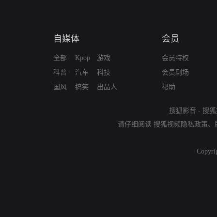
自媒体
会员
全部
Kpop
游戏
会员特权
科普
汽车
科技
会员剧场
国风
搞笑
出品人
帮助
搜狐影音
-
搜狐
请仔细阅读
搜狐视频隐私政策
、
Copyri