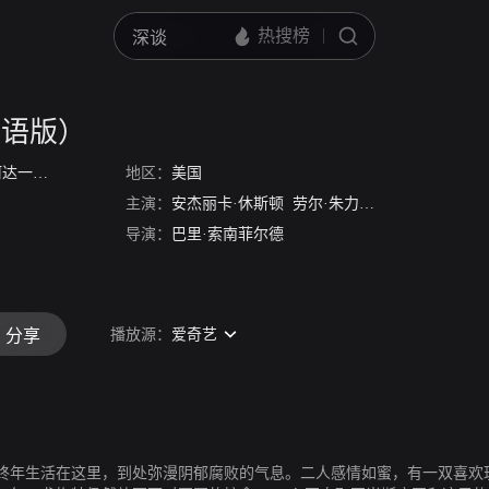
英语版）
达一族
/
爱登士家庭
地区：
/
亚当斯一家1
美国
主演：
安杰丽卡·休斯顿
劳尔·朱力亚
克里斯托弗·洛
导演：
巴里·索南菲尔德
播放源：
爱奇艺
分享
终年生活在这里，到处弥漫阴郁腐败的气息。二人感情如蜜，有一双喜欢