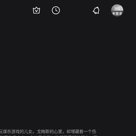
伊德
克里斯蒂娜·里奇
伊丽莎白·威尔逊
丹·哈达亚
Judith Malina
玩谋杀游戏的儿女。戈梅斯的心里，却埋藏着一个伤