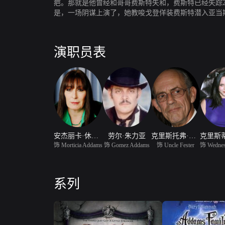
疤。那就是他曾经和哥哥费斯特失和，费斯特已经失踪25年，戈梅特仍然放不下对哥哥的惦念。 一心
是，一场阴谋上演了，她教唆戈登佯装费斯特潜入亚当斯庄园，利用戈梅斯的兄弟情一步一步
梅斯一家也随之陷入危险的泥沼中。当他们被夺走家产
演职员表
安杰丽卡·休斯顿
劳尔·朱力亚
克里斯托弗·洛伊德
饰 Morticia Addams
饰 Gomez Addams
饰 Uncle Fester
系列