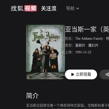
导航
亚当斯一家（
别名：
The Addams Family
/
阿
类型：
喜剧片
/
魔幻片
上映：
1991-11-22
立即观看
简介
亚当斯庄园里住着一个典型哥特式家庭。戈梅斯和妻子