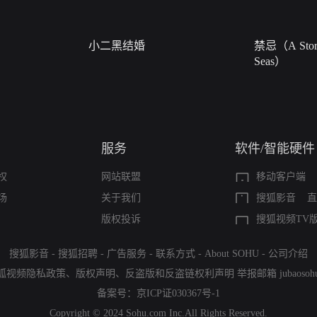
小二黑结婚
禁忌（A Story
Seas）
服务
软件/智能硬件
权
网站联盟
移动客户端
场
关于我们
搜狐影音
直
版权投诉
搜狐视频TV
搜狐影音
-
搜狐招聘
-
广告服务
-
联系方式
-
About SOHU
-
公司介绍
狐视频隐私政策
、
版权声明
、
反盗版和反盗链权利声明
举报邮箱
jubaoso
备案号：
京ICP证030367号-1
Copyright © 2024 Sohu.com Inc.All Rights Reserved.