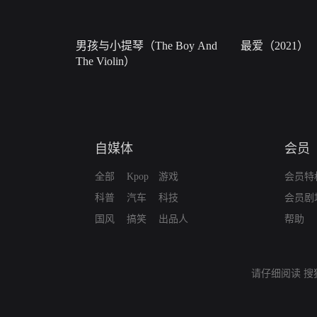
男孩与小提琴（The Boy And
最爱（2021）
The Violin）
自媒体
会员
全部
Kpop
游戏
会员特
科普
汽车
科技
会员剧
国风
搞笑
出品人
帮助
请仔细阅读
搜