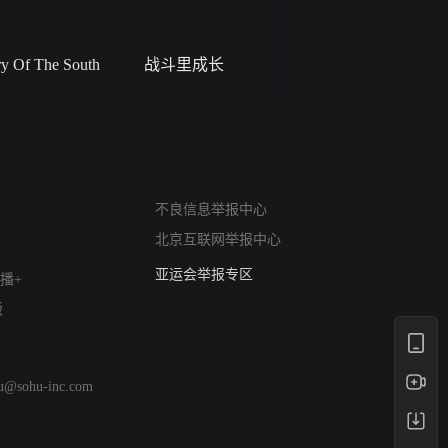
 Of The South
战斗里成长
私人女教
网络暴力有害信息举报
不良信息举报中心
12318 文化市场举报
北京互联网举报中心
算法推荐专项举报
亚运会举报专区
播+
涉历史虚无举报
版
网络谣言信息专项
涉政举报入口
涉未成年人举报
hu@sohu-inc.com
清朗自媒体乱象举报
涉民族宗教有害信息举报