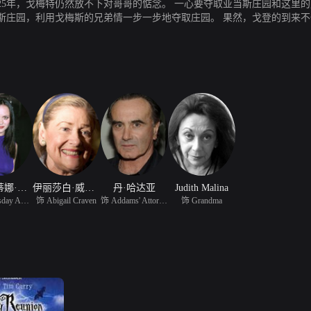
要夺取亚当斯庄园和这里的财富的母亲有一个儿子戈登，貌相跟费斯特相向。于
地夺取庄园。 果然，戈登的到来不仅使戈梅斯大为惊喜，他渐渐融入这里的家庭生活，戈
，凄苦沦落时，事情又有了峰回路转的变化。
克里斯蒂娜·里奇
伊丽莎白·威尔逊
丹·哈达亚
Judith Malina
饰 Wednesday Addams
饰 Abigail Craven
饰 Addams' Attorney
饰 Grandma