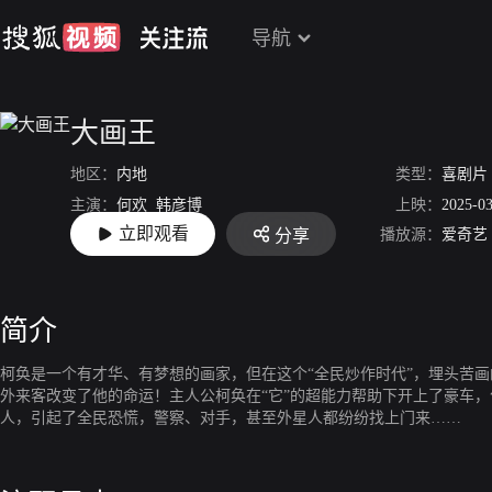
导航
大画王
地区：
内地
类型：
喜剧片
主演：
何欢
韩彦博
上映：
2025-0
立即观看
播放源：
爱奇艺
分享
导演：
李克龙
简介
柯奂是一个有才华、有梦想的画家，但在这个“全民炒作时代”，埋头苦
外来客改变了他的命运！主人公柯奂在“它”的超能力帮助下开上了豪车
人，引起了全民恐慌，警察、对手，甚至外星人都纷纷找上门来……