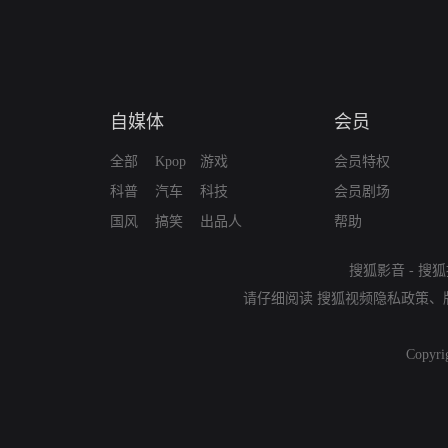
自媒体
会员
全部
Kpop
游戏
会员特权
科普
汽车
科技
会员剧场
国风
搞笑
出品人
帮助
搜狐影音
-
搜狐
请仔细阅读
搜狐视频隐私政策
、
Copyri