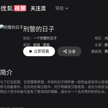
导航
刑警的日子
别名：
一个刑警的日子
地区：
内
类型：
剧情
/
罪案
主演：
欧
立即观看
播放源：
腾
分享
上映：
2025-05-05
简介
为了打击犯罪、实现警察梦想，年轻的刘子明怀着一腔热血来到市公安局
参与侦破案件。在实地办案过程中，刘子明越发沉稳老练，成长为有担当
明对人性中的善与恶有了更深刻的理解，成长为一个名优秀的刑侦队长。
重，他为能从事刑警工作保障社会安定而倍感光荣。