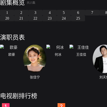
剧集概览
共25集
1
2
3
4
5
6
7
20
21
22
23
24
25
演职员表
欧豪
何冰
王佳佳
张佳宁
刘天
电视剧排行榜
2
3