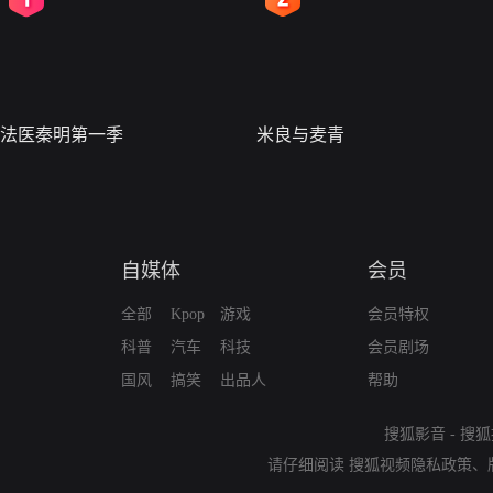
法医秦明第一季
米良与麦青
自媒体
会员
全部
Kpop
游戏
会员特权
科普
汽车
科技
会员剧场
国风
搞笑
出品人
帮助
搜狐影音
-
搜狐
请仔细阅读
搜狐视频隐私政策
、