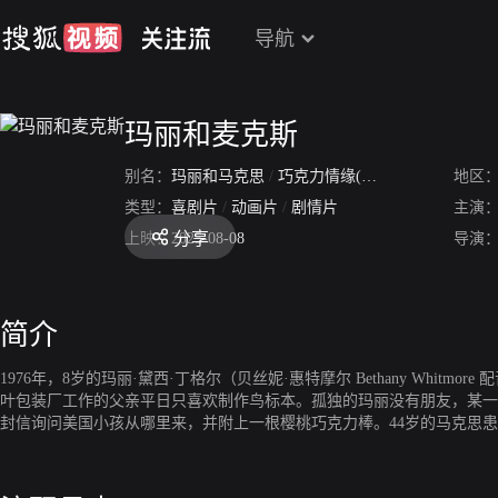
导航
玛丽和麦克斯
别名：
玛丽和马克思
/
巧克力情缘(台)
/
同是天涯寂寞
地区
类型：
喜剧片
/
动画片
/
剧情片
主演
分享
上映：
2025-08-08
导演
简介
1976年，8岁的玛丽·黛西·丁格尔（贝丝妮·惠特摩尔 Bethany Wh
叶包装厂工作的父亲平日只喜欢制作鸟标本。孤独的玛丽没有朋友，某一天心血来潮给
封信询问美国小孩从哪里来，并附上一根樱桃巧克力棒。44岁的马克思患有
各自经历了许多人生起伏，直到成年的玛丽（托妮·科莱特 Toni Collet