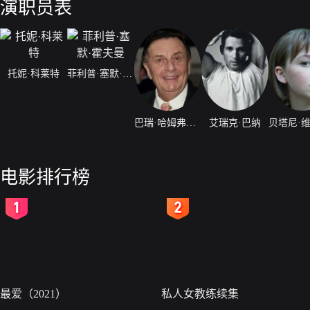
演职员表
托妮·科莱特
菲利普·塞默·霍夫曼
巴瑞·哈姆弗莱斯
艾瑞克·巴纳
电影排行榜
2
3
最爱（2021）
私人女教练续集