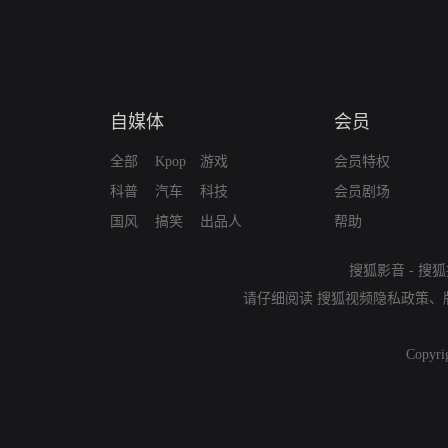
自媒体
会员
全部
Kpop
游戏
会员特权
科普
汽车
科技
会员剧场
国风
搞笑
出品人
帮助
搜狐影音
-
搜狐
请仔细阅读
搜狐视频隐私政策
、
Copyri