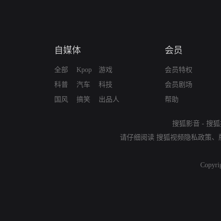
自媒体
会员
全部
Kpop
游戏
会员特权
科普
汽车
科技
会员剧场
国风
搞笑
出品人
帮助
搜狐影音
-
搜狐
请仔细阅读
搜狐视频隐私政策
、
Copyri