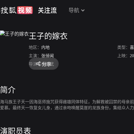
导航
王子的嫁衣
地区：
内地
类型：
喜
主演：
张倬闻
上映：
20
分享
导演：
杨健武
简介
海马族王子天一因海巫师施咒获得雌雄同体特征，为解救被囚禁的母亲前
爱慕。最终天一恢复女儿身，通过亲吻唤醒莫崖的龙族身份，集结众人力
演职员表