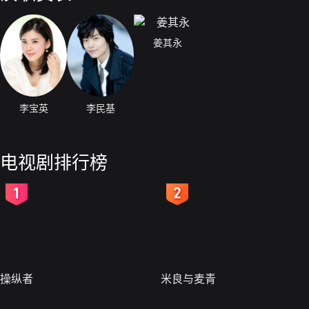
姜其永
李宝英
李民基
电视剧排行榜
2
3
操纵者
米良与麦青