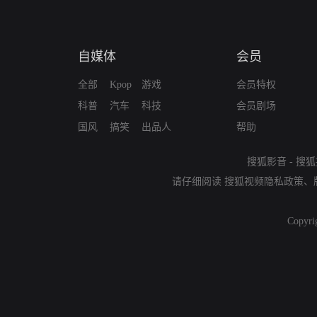
自媒体
会员
全部
Kpop
游戏
会员特权
科普
汽车
科技
会员剧场
国风
搞笑
出品人
帮助
搜狐影音
-
搜狐
请仔细阅读
搜狐视频隐私政策
、
Copyri