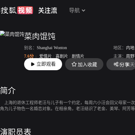
导航
菜肉馄饨
别名：
Shanghai Wonton
地区：
内地
7.6分
爱情片
/
喜剧片
/
剧情片
主演：
周野
立即观看
加入收藏
分享
上映：
2025-11-15
导演：
吴天
简介
上海的退休工程师老汪与儿子有一个约定，每周六小汪会回父母家一次
角为儿子物色一名婚恋对象。在相亲角，老汪结识了老金、美琴、阿芳等
演职员表