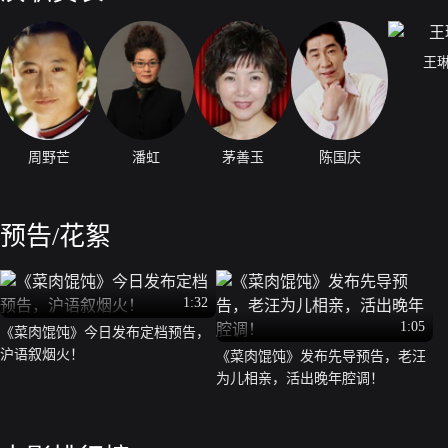
王
周野芒
潘虹
茅善玉
陈国庆
预告/花絮
1:32
1:05
《菜肉馄饨》今日发布定档预告，
沪语叙烟火！
《菜肉馄饨》发布先导预告，老汪
为儿相亲，活出晚年腔调！