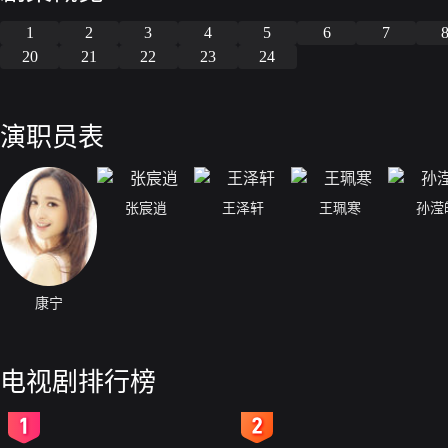
1
2
3
4
5
6
7
20
21
22
23
24
演职员表
张宸逍
王泽轩
王珮寒
孙滢
康宁
电视剧排行榜
2
3