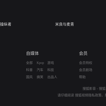
操纵者
米良与麦青
自媒体
会员
全部
Kpop
游戏
会员特权
科普
汽车
科技
会员剧场
国风
搞笑
出品人
帮助
搜狐影音
-
搜狐
请仔细阅读
搜狐视频隐私政策
、