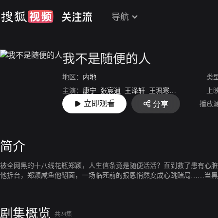
导航
我不是随便的人
地区：
内地
类
主演：
康宁
张宸逍
王泽轩
王珮寒
孙滢皓
杨明娜
上
立即观看
播放
分享
导演：
杨小波
简介
被全网黑的十八线花瓶郑颖，人生信条竟是随便活活？直到救了患有心脏
他拆台，郑颖咸鱼他翻面，一场临死前的报恩悄然变成心跳赌局……当黑
剧集概览
共24集