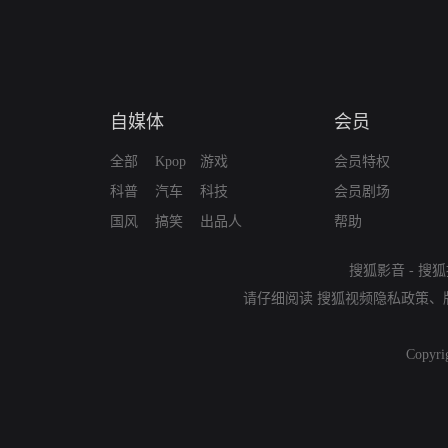
自媒体
会员
全部
Kpop
游戏
会员特权
科普
汽车
科技
会员剧场
国风
搞笑
出品人
帮助
搜狐影音
-
搜狐
请仔细阅读
搜狐视频隐私政策
、
Copyri