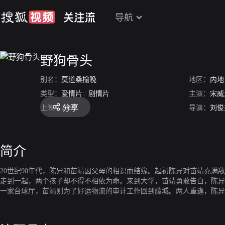
导航
野狗骨头
别名：
莫道桑榆晚
地区：
内地
类型：
爱情片
/
剧情片
主演：
宋威
分享
上映：
2026
导演：
刘俊
简介
20世纪90年代，陈异和苗靖因父母的相识而结缘。起初陈异对苗靖充
走到一起，两个孩子却不得不相依为命。来到大学，苗靖勇敢告白，陈异
一家台球厅，苗靖则为了好运物流的审计工作回到藤城。两人重逢，陈异
护苗靖，陈异只能以身入局，两人并肩作战，配合警方对抗张宾。最终，