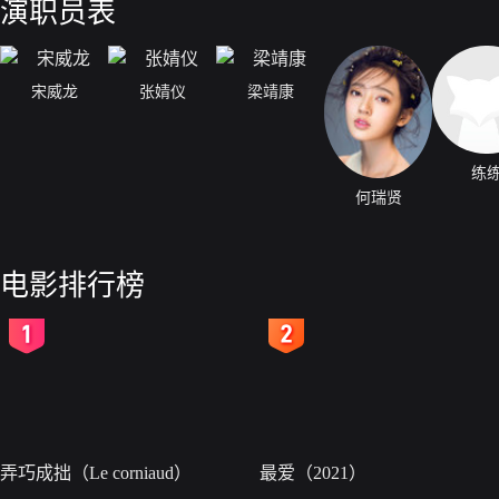
演职员表
宋威龙
张婧仪
梁靖康
练
何瑞贤
电影排行榜
2
3
弄巧成拙（Le corniaud）
最爱（2021）