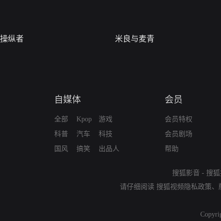
操纵者
米良与麦青
自媒体
会员
全部
Kpop
游戏
会员特权
科普
汽车
科技
会员剧场
国风
搞笑
出品人
帮助
搜狐影音
-
搜狐
请仔细阅读
搜狐视频隐私政策
、
Copyri