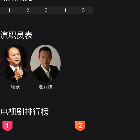
1
2
3
4
5
演职员表
狄龙
张兆辉
电视剧排行榜
2
3