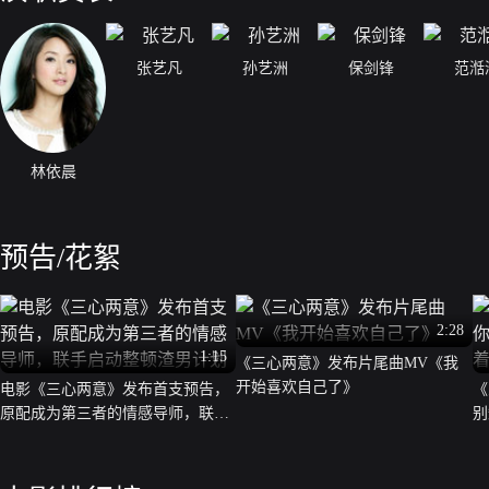
张艺凡
孙艺洲
保剑锋
范湉
林依晨
预告/花絮
2:28
1:15
《三心两意》发布片尾曲MV《我
开始喜欢自己了》
电影《三心两意》发布首支预告，
《
原配成为第三者的情感导师，联手
别
启动整顿渣男计划
模