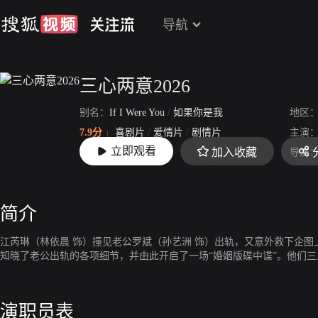
导航
三心两意2026
别名：
If I Were You
/
如果你是我
地区
7.9分
喜剧片
/
爱情片
/
剧情片
主演
立即观看
加入收藏
上映：
2026-05-01
导演
简介
江芮琳（林依晨 饰）撞见老公罗斌（孙艺洲 饰）出轨，又意外救下企图
知晓了老公出轨的各项细节，并由此开启了一场“婚姻版碟中谍”。他们
演职员表