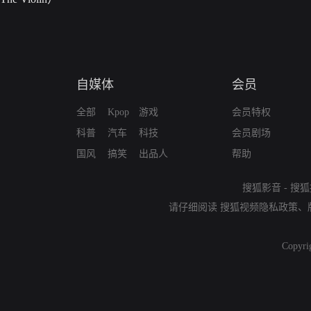
自媒体
会员
全部
Kpop
游戏
会员特权
科普
汽车
科技
会员剧场
国风
搞笑
出品人
帮助
搜狐影音
-
搜狐
请仔细阅读
搜狐视频隐私政策
、
Copyri