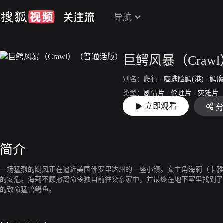
导航
巨鳄风暴（Craw
别名：
爬行
/
噬逃险鳄(港)
/
鳄魔
类型：
剧情片
/
伦理片
/
灾难片
立即观看
上映：
2019-09-12
简介
一场猛烈的飓风正在逼近美国佛罗里达州的一座小镇。女主角海莉（卡雅
的安危。海莉不顾撤离命令独自前往父亲家中，并最终在地下室里找到了
的致命猛兽鳄鱼。