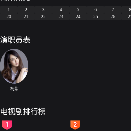
1
2
3
4
5
6
7
20
21
22
23
24
25
26
2
演职员表
杨紫
电视剧排行榜
2
3