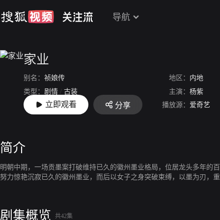
导航
家业
别名：
祯娘传
地区：
内地
类型：
剧情
/
古装
主演：
杨紫
立即观看
播放源：
爱奇艺
分享
上映：
2026-05-17
简介
明朝中期，一场贡墨案打破维持已久的徽州墨业格局，位居龙头多年的百
努力惊艳沉寂已久的徽州墨业，而后以女子之身突破束缚，以墨为刃，重
剧集概览
共42集