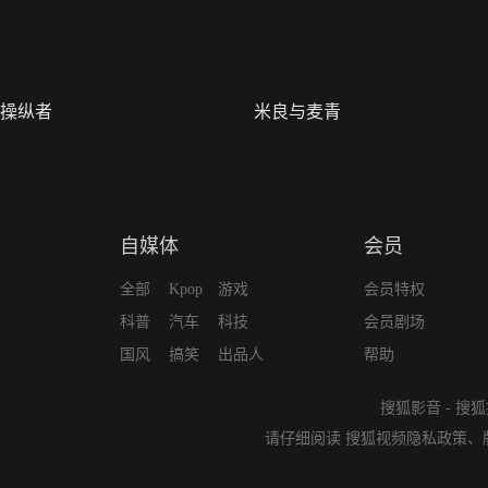
操纵者
米良与麦青
自媒体
会员
全部
Kpop
游戏
会员特权
科普
汽车
科技
会员剧场
国风
搞笑
出品人
帮助
搜狐影音
-
搜狐
请仔细阅读
搜狐视频隐私政策
、