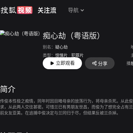
导航
痴心劫（粤语版）
别名：
疑心劫
类型：
惊悚片
/
犯罪片
立即观看
播
分享
上映：
1993
简介
传俊本性极之痴情，同年时因目睹母亲的放荡行为，将母亲杀死。从此俊
求，从此两人交往甚密。可惜兰已有男朋友世昌，而俊为了想完全占有兰
前女友亚美。在追捕中俊决定与兰同归于尽，但结果反被兰杀掉。