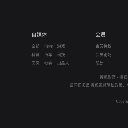
自媒体
会员
全部
Kpop
游戏
会员特权
科普
汽车
科技
会员剧场
国风
搞笑
出品人
帮助
搜狐影音
-
搜狐
请仔细阅读
搜狐视频隐私政策
、
Copyri