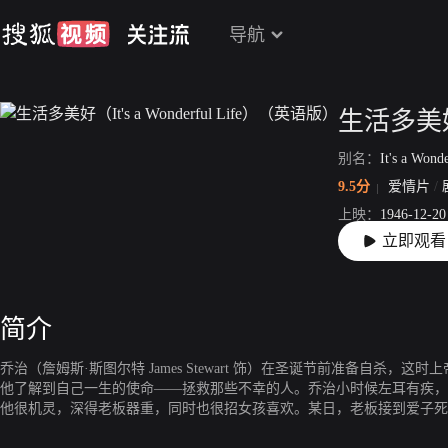
导航
别名：
It's a Wond
9.5分
爱情片
/
上映：
1946-12-20
立即观看
片长：
130分30秒
简介
乔治（詹姆斯·斯图尔特 James Stewart 饰）在圣诞节前准备自杀，
他了解到自己一生的使命——拯救那些不幸的人。乔治小时候左耳有疾，
他很机灵，深得老板器重，同时也很招女孩喜欢。某日，老板接到爱子死
幸亏乔治才化险为夷。乔治从小嫉恶如仇，尤其看不惯富人专横跋扈。长