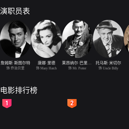
学。这时，他的父亲去世了，他子承父业，协助叔父料理公司事务。然而
上面临破产。如果公司破产，小镇将会有很多家庭陷入困境。乔治力排众
演职员表
要担任董事会秘书长。这与他的大学梦相去甚远。而且，此时他还陷入了
詹姆斯·斯图尔特
唐娜·里德
莱昂纳尔·巴里摩尔
托马斯·米切尔
饰 乔治贝里
饰 Mary Hatch
饰 Mr. Potter
饰 Uncle Billy
电影排行榜
2
3