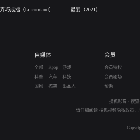
弄巧成拙（Le corniaud）
最爱（2021）
自媒体
会员
全部
Kpop
游戏
会员特权
科普
汽车
科技
会员剧场
国风
搞笑
出品人
帮助
搜狐影音
-
搜狐
请仔细阅读
搜狐视频隐私政策
、
Copyri