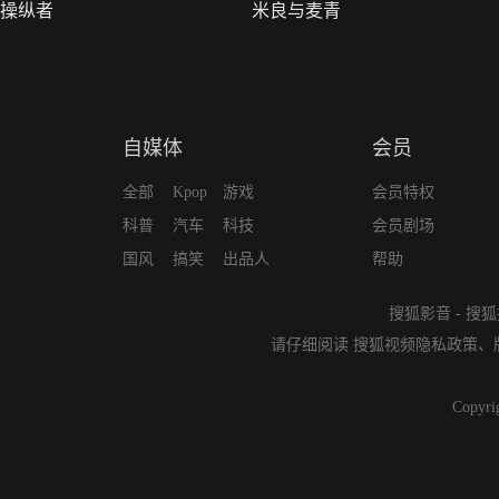
操纵者
米良与麦青
自媒体
会员
全部
Kpop
游戏
会员特权
科普
汽车
科技
会员剧场
国风
搞笑
出品人
帮助
搜狐影音
-
搜狐
请仔细阅读
搜狐视频隐私政策
、
Copyri