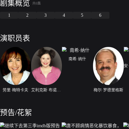
剧集概览
共6集
1
2
3
4
5
6
演职员表
南希·纳什
劳里·梅特卡夫
艾利克斯·布诺斯町
梅尔·罗德里格斯
预告/花絮