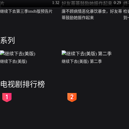
1:32
0:29
继续下去第三季imdb版预告片
唐不顾病情恶化暴饮暴食，好友蒂
检
蒂鼓励她振作起来
到
系列
继续下去(美版)
继续下去(美版) 第二季
电视剧排行榜
2
3