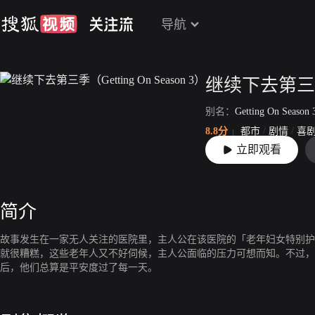
导航
别名：
Getting On Season
8.8分
都市
/
剧情
/
喜
立即观看
上映：
2015-11-08
简介
故事发生在一家无人关注的医院里，主人公在该医院的「老年妇女特别护
就很糟糕，这些老年人又不好伺候，主人公面临的压力可想而知。不过，
后，他们总算是平安度过了每一天。