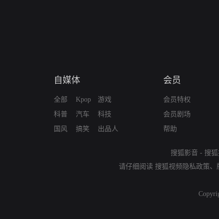
自媒体
会员
全部
Kpop
游戏
会员特权
科普
汽车
科技
会员剧场
国风
搞笑
出品人
帮助
搜狐影音
-
搜狐
请仔细阅读
搜狐视频隐私政策
、
Copyri