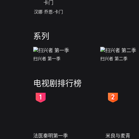
汉娜·乔恩-卡门
系列
扫兴者 第一季
扫兴者 第二季
电视剧排行榜
2
3
法医秦明第一季
米良与麦青