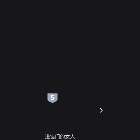
6
7
进错门的女人
请君入梦