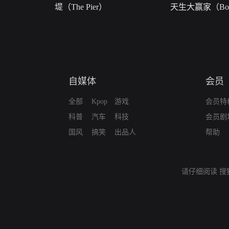
堤（The Pier）
天生大赢家（Born
自媒体
会员
全部
Kpop
游戏
会员特
科普
汽车
科技
会员剧
国风
搞笑
出品人
帮助
请仔细阅读
搜