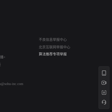
禁忌（A Story Of The South
火球（Ball of F
Seas）
网络暴力有害信息举报
不良信息举报中心
12318 文化市场举报
北京互联网举报中心
算法推荐专项举报
亚运会举报专区
播+
涉历史虚无举报
版
网络谣言信息专项
涉政举报入口
涉未成年人举报
hu@sohu-inc.com
清朗自媒体乱象举报
涉民族宗教有害信息举报
清朗·生活服务类内容举报
清朗春节网络环境整治