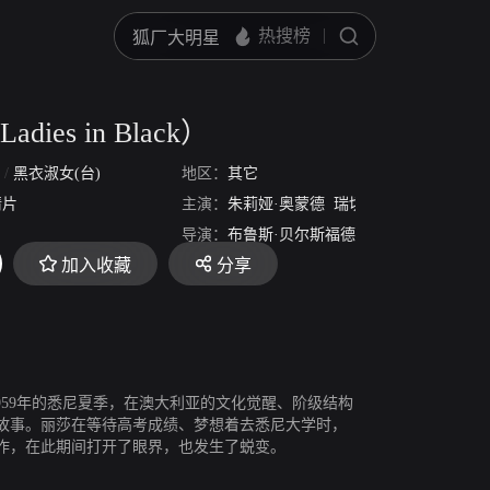
ies in Black）
k
/
黑衣淑女(台)
地区：
其它
情片
主演：
朱莉娅·奥蒙德
瑞切尔·泰勒
瑞安·柯
导演：
布鲁斯·贝尔斯福德
加入收藏
分享
设定在1959年的悉尼夏季，在澳大利亚的文化觉醒、阶级结构
故事。丽莎在等待高考成绩、梦想着去悉尼大学时，
作，在此期间打开了眼界，也发生了蜕变。