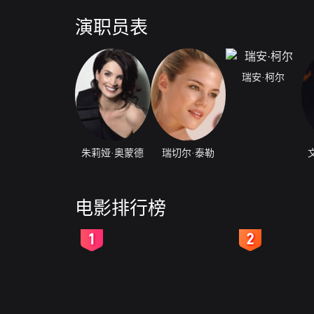
演职员表
瑞安·柯尔
朱莉娅·奥蒙德
瑞切尔·泰勒
电影排行榜
2
3