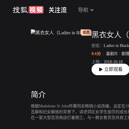
导航
会员
黑衣女人（Lad
别名：
Ladies in Blac
8.6分
喜剧片
/
剧
上映：
2018-10-18
立即观看
片长：
104分19秒
简介
根据Madeleine St John所著同名畅销小说改编，
瓦解和妇女解放的背景下，讲述郊区女学生丽莎的成长
在一家大型百货商店打暑期工，与一群女售货员并肩工