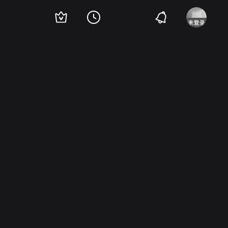
尔
文森特·佩雷斯