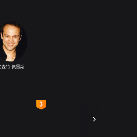
文森特·佩雷斯
4
5