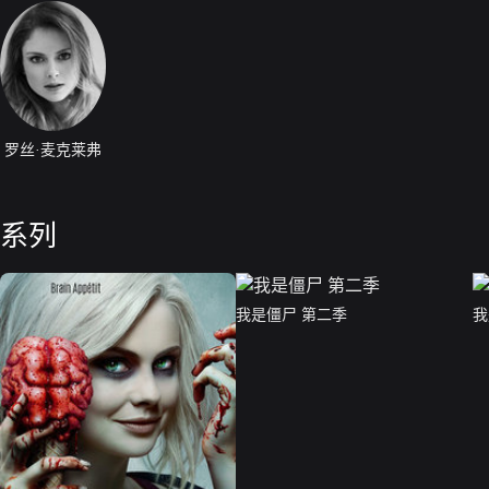
罗丝·麦克莱弗
系列
我是僵尸 第二季
我