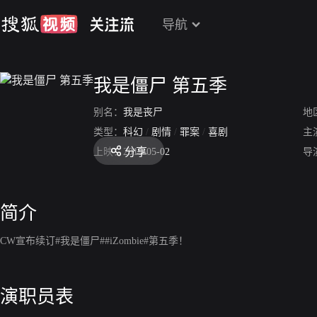
导航
我是僵尸 第五季
别名：
我是丧尸
地
类型：
科幻
/
剧情
/
罪案
/
喜剧
主
分享
上映：
2019-05-02
导
简介
CW宣布续订#我是僵尸##iZombie#第五季！
演职员表