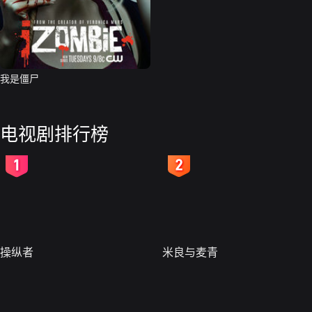
我是僵尸
电视剧排行榜
2
3
操纵者
米良与麦青