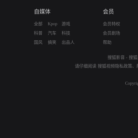
自媒体
会员
全部
Kpop
游戏
会员特权
科普
汽车
科技
会员剧场
国风
搞笑
出品人
帮助
搜狐影音
-
搜狐
请仔细阅读
搜狐视频隐私政策
、
Copyri