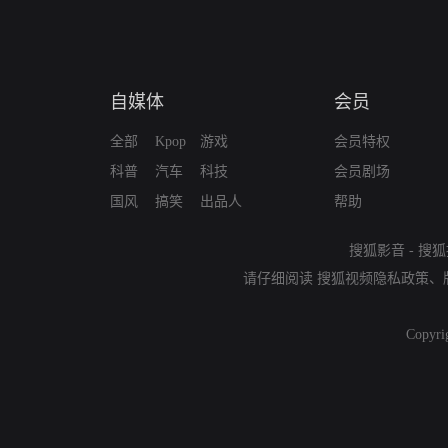
自媒体
会员
全部
Kpop
游戏
会员特权
科普
汽车
科技
会员剧场
国风
搞笑
出品人
帮助
搜狐影音
-
搜狐
请仔细阅读
搜狐视频隐私政策
、
Copyri