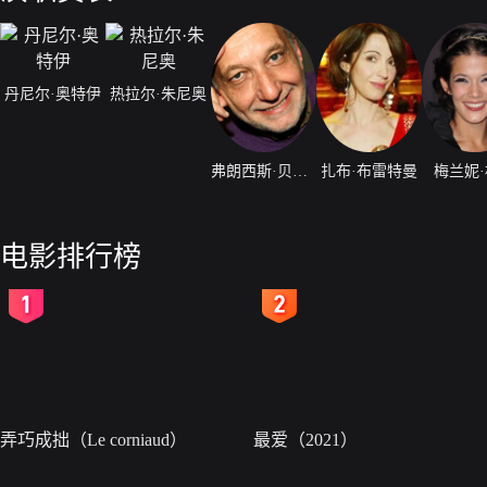
丹尼尔·奥特伊
热拉尔·朱尼奥
弗朗西斯·贝尔兰德
扎布·布雷特曼
梅兰妮
电影排行榜
2
3
弄巧成拙（Le corniaud）
最爱（2021）