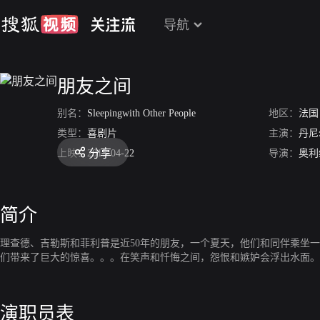
导航
朋友之间
别名：
Sleepingwith Other People
地区：
法国
类型：
喜剧片
主演：
丹尼
分享
上映：
2015-04-22
导演：
奥利
简介
理查德、吉勒斯和菲利普是近50年的朋友，一个夏天，他们和同伴乘坐
们带来了巨大的惊喜。。。在笑声和忏悔之间，怨恨和嫉妒会浮出水面。
演职员表