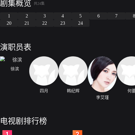
剧集概览
共24集
1
2
3
4
5
6
7
20
21
22
23
24
演职员表
徐滨
四月
韩纪辉
何
李艾瑾
电视剧排行榜
2
3