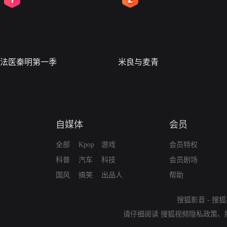
法医秦明第一季
米良与麦青
自媒体
会员
全部
Kpop
游戏
会员特权
科普
汽车
科技
会员剧场
国风
搞笑
出品人
帮助
搜狐影音
-
搜狐
请仔细阅读
搜狐视频隐私政策
、