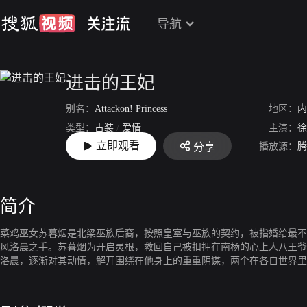
导航
进击的王妃
别名：
Attackon! Princess
地区：
内
类型：
古装
/
爱情
主演：
徐
立即观看
播放源：
腾
分享
上映：
2023-06-26
简介
菜鸡巫女苏暮烟是北梁巫族后裔，按照皇室与巫族的契约，被指婚给最不
风洛晨之手。苏暮烟为开启灵根，救回自己被扣押在南杨的心上人八王爷
洛晨，逐渐对其动情，解开围绕在他身上的重重阴谋，两个在各自世界里