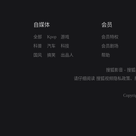
自媒体
会员
全部
Kpop
游戏
会员特权
科普
汽车
科技
会员剧场
国风
搞笑
出品人
帮助
搜狐影音
-
搜狐
请仔细阅读
搜狐视频隐私政策
、
Copyri