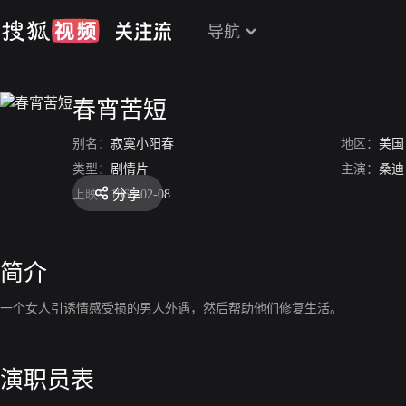
导航
春宵苦短
别名：
寂寞小阳春
地区：
美国
类型：
剧情片
主演：
桑迪
分享
上映：
1968-02-08
简介
一个女人引诱情感受损的男人外遇，然后帮助他们修复生活。
演职员表