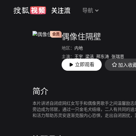
导航
会员
偶像住隔壁
地区：
内地
主演：
王宇
梁洁
邢东涛
张瑞恩
立即观看
加入收
导演：
邵进
简介
本片讲述自闭症网红女写手和偶像男歌手之间温馨励志
旁边成为邻居，通过一只金毛犬结缘，二人有共同的追
和活力帮助苏灵安逐渐克服内心恐惧，走出自闭困扰，
用歌曲表达。最终二人打破舆论压力和世俗偏见，解开