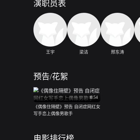
演职员表
王宇
梁洁
邢东涛
预告/花絮
0:54
《偶像住隔壁》预告 自闭症网红女
写手恋上偶像男歌手
电影排行榜