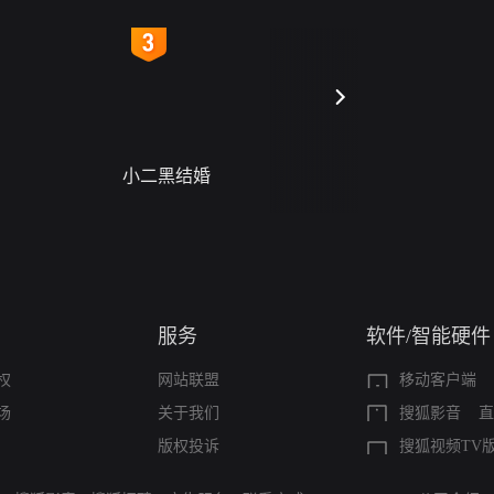
4
5
小二黑结婚
禁忌（A Story Of
Seas）
服务
软件/智能硬件
权
网站联盟
移动客户端
场
关于我们
搜狐影音
直
版权投诉
搜狐视频TV