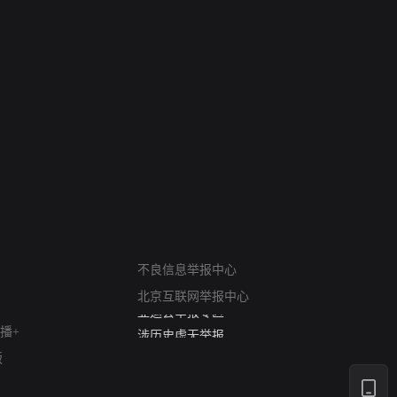
6
7
 The South
战斗里成长
蝎尾谋杀案（La co
scorpione）
网络暴力有害信息举报
12318 文化市场举报
不良信息举报中心
算法推荐专项举报
北京互联网举报中心
亚运会举报专区
涉历史虚无举报
播+
网络谣言信息专项
版
涉政举报入口
涉未成年人举报