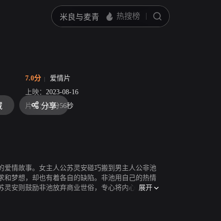
7.0分
爱情片
上映：
2023-08-16
藏
分享
片长：
63分56秒
的爱情故事。女主人公苏灵安碰巧搬到男主人公非池
求和梦想，却也有着各自的缺陷。非池用自己的热情
展开
苏灵安则鼓励非池放弃商业世俗，专心将内心的情感
心结，两人走到了一起。