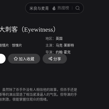
刺客（Eyewitness）
地区：
英国
剧情片
/
惊悚片
主演：
马克·莱斯特
导演：
约翰·霍克
加入收藏
分享
，虽然除了杀手外没有人相信他的故事，但杀手还是
斯等的演出营造了相当紧凑逼人的气氛。但导演的手
张刺激，很能掌握住观众的情绪。