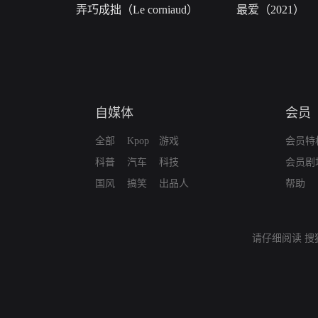
弄巧成拙（Le corniaud）
最爱（2021）
自媒体
会员
全部
Kpop
游戏
会员特
科普
汽车
科技
会员剧
国风
搞笑
出品人
帮助
请仔细阅读
搜