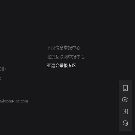
 The South
私人女教练续集
小二黑结婚
网络暴力有害信息举报
12318 文化市场举报
不良信息举报中心
算法推荐专项举报
北京互联网举报中心
亚运会举报专区
涉历史虚无举报
播+
网络谣言信息专项
版
涉政举报入口
涉未成年人举报
清朗自媒体乱象举报
hu@sohu-inc.com
涉民族宗教有害信息举报
清朗·生活服务类内容举报
清朗春节网络环境整治
涉企举报专区