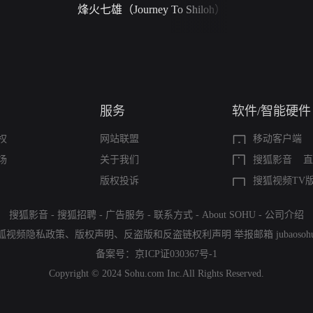
烽火七雄（Journey To Shiloh）
禁忌（A Story Of
Seas）
服务
软件/智能硬件
权
网站联盟
移动客户端
场
关于我们
搜狐影音
直
版权投诉
搜狐视频TV
搜狐影音
-
搜狐招聘
-
广告服务
-
联系方式
-
About SOHU
-
公司介绍
狐视频隐私政策
、
版权声明
、
反盗版和反盗链权利声明
举报邮箱
jubaoso
备案号：
京ICP证030367号-1
Copyright © 2024 Sohu.com Inc.All Rights Reserved.