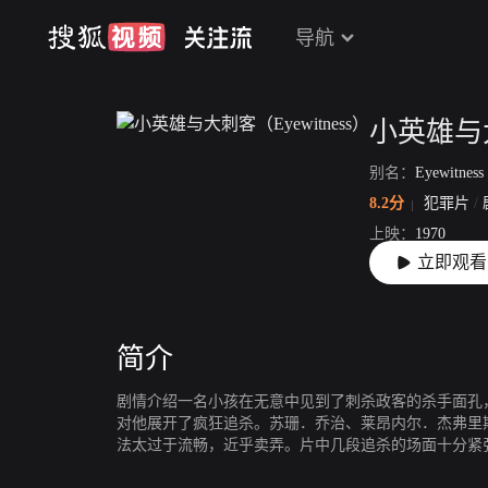
导航
小英雄与大
别名：
Eyewitness
8.2分
犯罪片
/
上映：
1970
立即观看
片长：
91分55秒
简介
剧情介绍一名小孩在无意中见到了刺杀政客的杀手面孔
对他展开了疯狂追杀。苏珊．乔治、莱昂内尔．杰弗里
法太过于流畅，近乎卖弄。片中几段追杀的场面十分紧