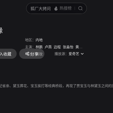
缘
地区：
内地
主演：
林鹏
卢燕
边程
张淼怡
黄佳容
关晓彤
李镇宇
播放源：
爱奇艺
入收藏
分享
导演：
胡玫
妃省亲、黛玉葬花、宝玉挨打等经典桥段，再现了贾宝玉与林黛玉之间的