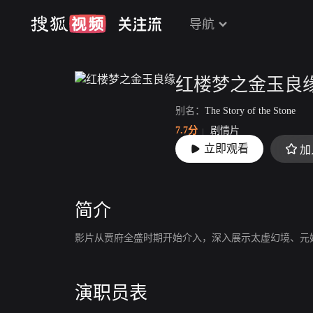
导航
红楼梦之金玉良
别名：
The Story of the Stone
7.7分
剧情片
立即观看
加
上映：
2023-08
简介
影片从贾府全盛时期开始介入，深入展示太虚幻境、元
演职员表