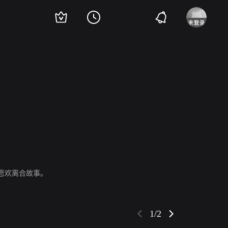
励政达
杨祺如
姚晓棠
章广辰
林冠宇
悲欢离合故事。
1/2