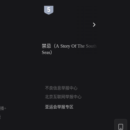
6
7
禁忌（A Story Of The South
火球（Ball 
Seas）
网络暴力有害信息举报
不良信息举报中心
12318 文化市场举报
北京互联网举报中心
算法推荐专项举报
亚运会举报专区
播+
涉历史虚无举报
版
网络谣言信息专项
涉政举报入口