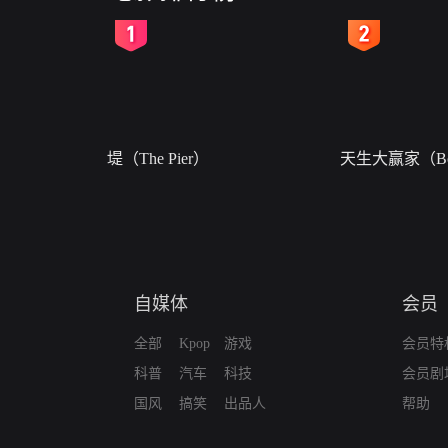
2
3
堤（The Pier）
天生大赢家（Bor
自媒体
会员
全部
Kpop
游戏
会员特
科普
汽车
科技
会员剧
国风
搞笑
出品人
帮助