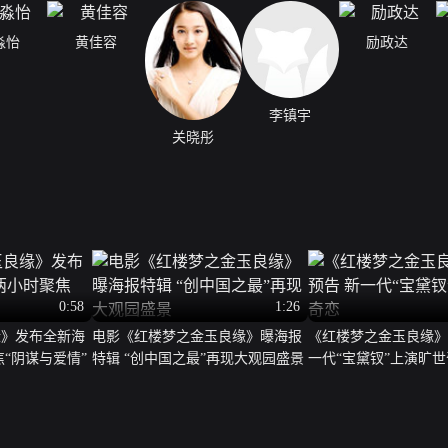
淼怡
黄佳容
励政达
李镇宇
关晓彤
0:58
1:26
缘》发布全新海
电影《红楼梦之金玉良缘》曝海报
《红楼梦之金玉良缘》
焦“阴谋与爱情”
特辑 “创中国之最”再现大观园盛景
一代“宝黛钗”上演旷