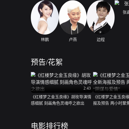
张
林鹏
卢燕
边程
预告/花絮
2:43
《红楼梦之金玉良缘》胡玫导演情
《红楼梦之金玉良
感细腻 刻画角色灵魂呼之欲出
报及预告 两小时聚
电影排行榜