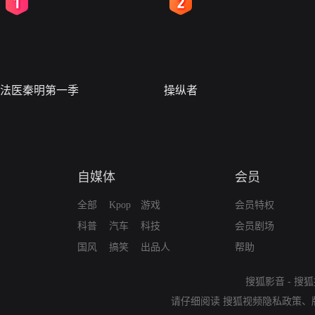
2
3
法医秦明第一季
操纵者
自媒体
会员
全部
Kpop
游戏
会员特权
科普
汽车
科技
会员剧场
国风
搞笑
出品人
帮助
搜狐影音
-
搜狐
请仔细阅读
搜狐视频隐私政策
、