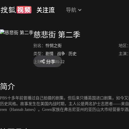
导航
慈悲街 第二季
别名：
怜悯之街
地区
类型：
剧情
/
战争
/
历史
主演
分享
上映：
2017-01-22
简介
PBS十多年前曾播过自己拍摄的剧集，但后来只播英国进口剧集，如今又
历史风格。故事发生在美国内战时期，主人公是两名护士志愿者——来自新英格兰地区并支
reen（Hannah James）。Green家族在弗吉尼亚州的亚历山大
sion House Hospital）。