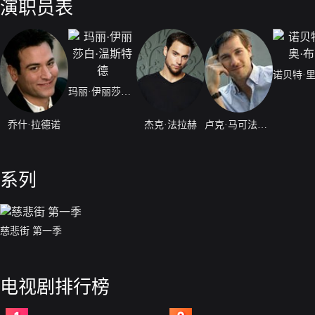
演职员表
玛丽·伊丽莎白·温斯特德
乔什·拉德诺
杰克·法拉赫
卢克·马可法莱恩
系列
慈悲街 第一季
电视剧排行榜