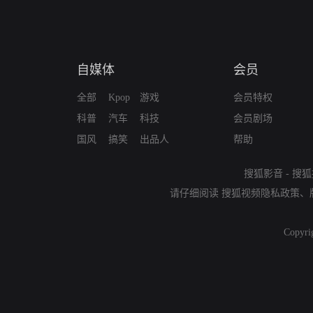
自媒体
会员
全部
Kpop
游戏
会员特权
科普
汽车
科技
会员剧场
国风
搞笑
出品人
帮助
搜狐影音
-
搜狐
请仔细阅读
搜狐视频隐私政策
、
Copyri