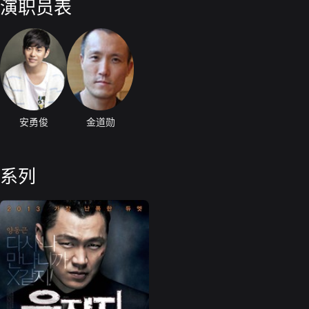
演职员表
安勇俊
金道勋
系列