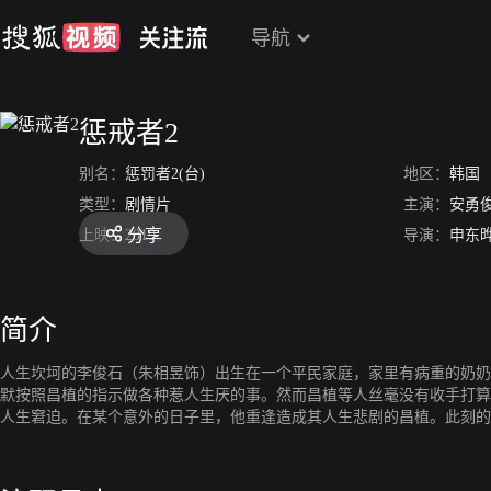
导航
惩戒者2
别名：
惩罚者2(台)
地区：
韩国
类型：
剧情片
主演：
安勇
分享
上映：
2019
导演：
申东
简介
人生坎坷的李俊石（朱相昱饰）出生在一个平民家庭，家里有病重的奶奶
默按照昌植的指示做各种惹人生厌的事。然而昌植等人丝毫没有收手打算
人生窘迫。在某个意外的日子里，他重逢造成其人生悲剧的昌植。此刻的
的俊硕，展开了向昌植的报复行动.