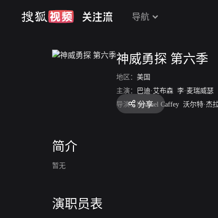
导航
神威勇探 第六季
地区：
美国
主演：
巴迪·艾布森
李·麦瑞威瑟
分享
导演：
Michael Caffey
沃尔特·杰
简介
暂无
演职员表