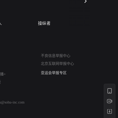
人
操纵者
风月变
网络暴力有害信息举报
不良信息举报中心
12318 文化市场举报
北京互联网举报中心
算法推荐专项举报
亚运会举报专区
播+
涉历史虚无举报
版
网络谣言信息专项
涉政举报入口
涉未成年人举报
hu@sohu-inc.com
清朗自媒体乱象举报
涉民族宗教有害信息举报