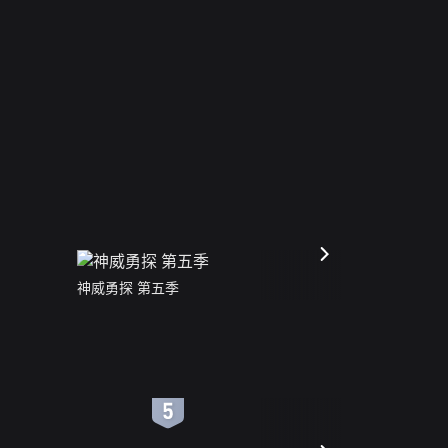
神威勇探 第五季
6
7