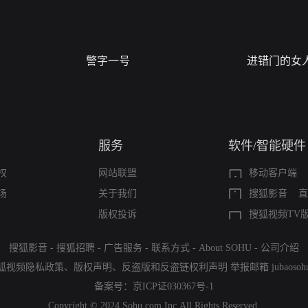
警字一号
进错门的女
服务
软件/智能硬件
权
网站联盟
移动客户端
场
关于我们
搜狐影音
直
版权投诉
搜狐视频TV
搜狐影音
-
搜狐招聘
-
广告服务
-
联系方式
-
About SOHU
-
公司介绍
狐视频隐私政策
、
版权声明
、
反盗版和反盗链权利声明
举报邮箱
jubaoso
备案号：
京ICP证030367号-1
Copyright © 2024 Sohu.com Inc.All Rights Reserved.