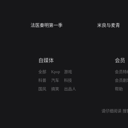
法医秦明第一季
米良与麦青
自媒体
会员
全部
Kpop
游戏
会员特
科普
汽车
科技
会员剧
国风
搞笑
出品人
帮助
请仔细阅读
搜