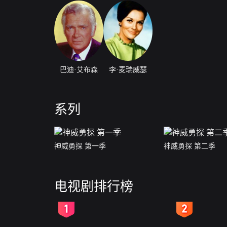
巴迪·艾布森
李·麦瑞威瑟
系列
神威勇探 第一季
神威勇探 第二季
电视剧排行榜
2
3