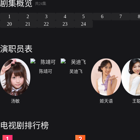
剧集概览
共24集
1
2
3
4
5
6
7
20
21
22
23
24
演职员表
陈靖可
吴迪飞
汤敏
姬天语
王
电视剧排行榜
2
3