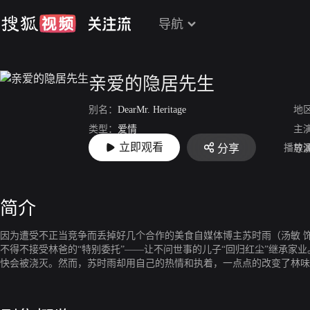
导航
亲爱的隐居先生
别名：
DearMr. Heritage
地
类型：
爱情
主
立即观看
播放
分享
上映：
2023-08-31
导
简介
因为遭受不正当竞争而丢掉好几个合作的美食自媒体博主苏时雨（汤敏 
不得不接受林爸的“特别委托”——让不问世事的儿子“回归红尘”继承家
快会被浇灭。然而，苏时雨却用自己的热情和执着，一点点的改变了林味
不觉中悄然滋长……