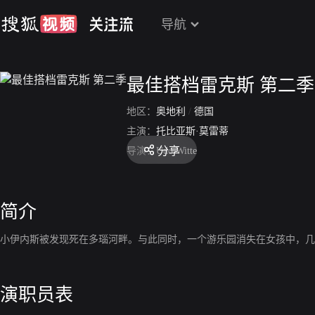
导航
最佳搭档雷克斯 第二季
地区：
奥地利
/
德国
主演：
托比亚斯·莫雷蒂
分享
导演：
Udo Witte
简介
小伊内斯被发现死在多瑙河畔。与此同时，一个游乐园消失在女孩中，几
演职员表