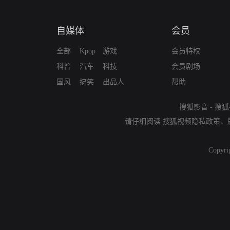
自媒体
会员
全部
Kpop
游戏
会员特权
科普
汽车
科技
会员剧场
国风
搞笑
出品人
帮助
搜狐影音
-
搜狐
请仔细阅读
搜狐视频隐私政策
、
Copyri