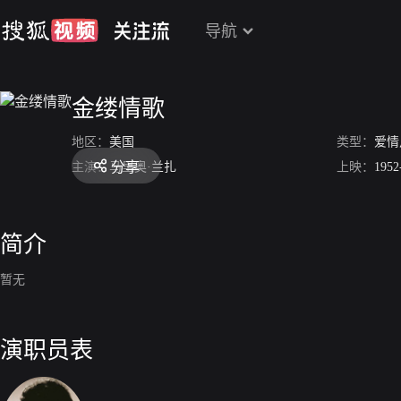
导航
金缕情歌
地区：
美国
类型：
爱情
分享
主演：
马里奥·兰扎
上映：
1952
简介
暂无
演职员表