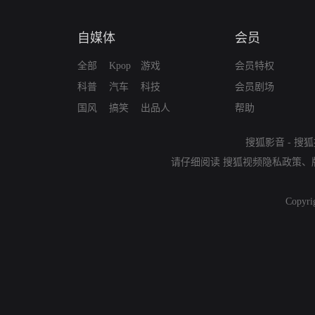
自媒体
会员
全部
Kpop
游戏
会员特权
科普
汽车
科技
会员剧场
国风
搞笑
出品人
帮助
搜狐影音
-
搜狐
请仔细阅读
搜狐视频隐私政策
、
Copyri